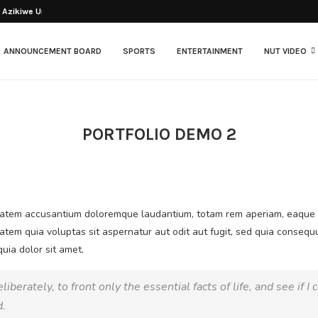
Azikiwe University has...
ANNOUNCEMENT BOARD
SPORTS
ENTERTAINMENT
NUT VIDEO
PORTFOLIO DEMO 2
ptatem accusantium doloremque laudantium, totam rem aperiam, eaque ip
atem quia voluptas sit aspernatur aut odit aut fugit, sed quia conseq
uia dolor sit amet.
berately, to front only the essential facts of life, and see if I 
d.