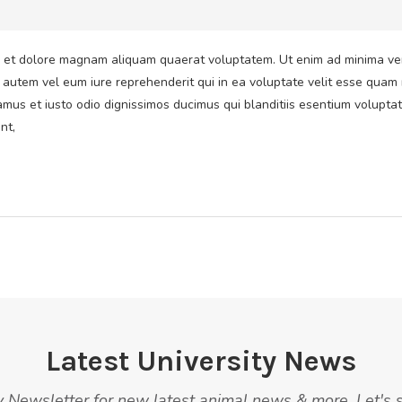
et dolore magnam aliquam quaerat voluptatem. Ut enim ad minima veni
 autem vel eum iure reprehenderit qui in ea voluptate velit esse quam 
amus et iusto odio dignissimos ducimus qui blanditiis esentium volupta
nt,
Latest University News
 Newsletter for new latest animal news & more. Let's 