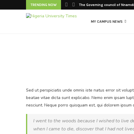
TRENDING NOW
The Governing council of Nnamdi 
MY CAMPUS NEWS
Sed ut perspiciatis unde omnis iste natus error sit volu
beatae vitae dicta sunt explicabo. Nemo enim ipsam lupt
nesciunt. Neque porro quisquam est, qui dolorem ipsum q
I went to the woods because I wished to live deli
when I came to die, discover that I had not live