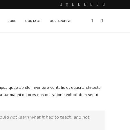
JOBS
CONTACT
OUR ARCHIVE
sa quae ab illo inventore veritatis et quasi architecto
uuntur magni dolores eos qui ratione voluptatem sequi
could not learn what it had to teach, and not,