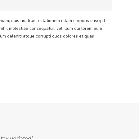
am, quis nostrum rcitationem ullam corporis suscipit
nihil molestiae consequatur, vel illum qui lorem eum
tum deleniti atque corrupti quos dolores et quas
stay updated!