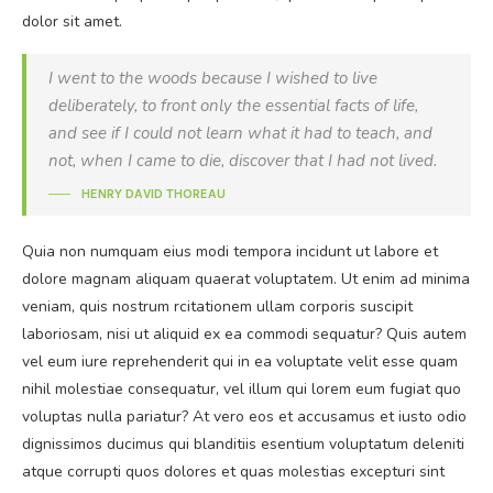
dolor sit amet.
I went to the woods because I wished to live
deliberately, to front only the essential facts of life,
and see if I could not learn what it had to teach, and
not, when I came to die, discover that I had not lived.
HENRY DAVID THOREAU
Quia non numquam eius modi tempora incidunt ut labore et
dolore magnam aliquam quaerat voluptatem. Ut enim ad minima
veniam, quis nostrum rcitationem ullam corporis suscipit
laboriosam, nisi ut aliquid ex ea commodi sequatur? Quis autem
vel eum iure reprehenderit qui in ea voluptate velit esse quam
nihil molestiae consequatur, vel illum qui lorem eum fugiat quo
voluptas nulla pariatur? At vero eos et accusamus et iusto odio
dignissimos ducimus qui blanditiis esentium voluptatum deleniti
atque corrupti quos dolores et quas molestias excepturi sint